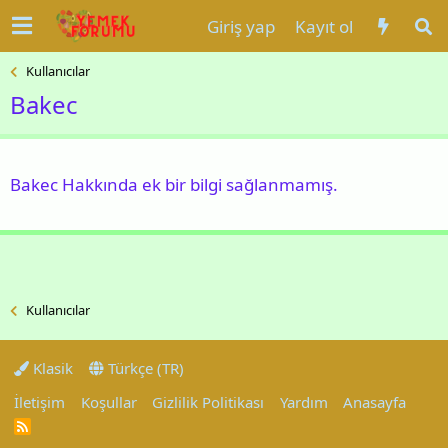
Giriş yap
Kayıt ol
Kullanıcılar
Bakec
Bakec Hakkında ek bir bilgi sağlanmamış.
Kullanıcılar
Klasik
Türkçe (TR)
İletişim
Koşullar
Gizlilik Politikası
Yardım
Anasayfa
R
S