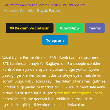
S
Forum software by XenForo™
© 2010-2019 XenForo Ltd.
Kalabalık Yalnızlık
Büyük Forum
📢
Reklam ve İletişim
WhatsApp
Teams
Telegram
Yasal Uyarı: Forum Sitemiz; 5651 Sayılı Kanun kapsamında
BTK tarafından onaylı Yer Sağlayıcı'dır. Bu sebeple içerikleri
kontrol etme ya da araştırma yükümlülüğü yoktur. Üyeler
yazdığı içeriklerden sorumludur ve siteye üye olmak ile bu
sorumluluğu kabul etmiş sayılırlar. Sitemiz kar amacı gütmez,
ücretsiz bilgi paylaşım merkezidir. Hukuka ve mevzuata aykırı
olduğunu düşündüğünüz içeriği
forumhizmeti@gmail.com
adresi ile iletişime geçerek bildirebilirsiniz. Yasal süre
içerisinde ilgili içerikler sitemizden kaldırılacaktır.