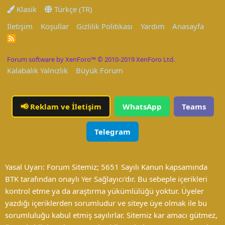
Klasik
Türkçe (TR)
İletişim
Koşullar
Gizlilik Politikası
Yardım
Anasayfa
R
S
S
Forum software by XenForo™
© 2010-2019 XenForo Ltd.
Kalabalık Yalnızlık
Büyük Forum
📢
Reklam ve İletişim
WhatsApp
Teams
Telegram
Yasal Uyarı: Forum Sitemiz; 5651 Sayılı Kanun kapsamında
BTK tarafından onaylı Yer Sağlayıcı'dır. Bu sebeple içerikleri
kontrol etme ya da araştırma yükümlülüğü yoktur. Üyeler
yazdığı içeriklerden sorumludur ve siteye üye olmak ile bu
sorumluluğu kabul etmiş sayılırlar. Sitemiz kar amacı gütmez,