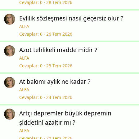
Cevaplar
0
28 Tem 2026
Evlilik sözleşmesi nasıl geçersiz olur ?
ALFA
Cevaplar
0
26 Tem 2026
Azot tehlikeli madde midir ?
ALFA
Cevaplar
0
25 Tem 2026
At bakımı aylık ne kadar ?
ALFA
Cevaplar
0
24 Tem 2026
Artçı depremler büyük depremin
şiddetini azaltır mı ?
ALFA
Cevaplar
0
20 Tem 2026