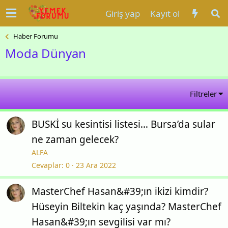
Giriş yap
Kayıt ol
Haber Forumu
Moda Dünyan
Filtreler
BUSKİ su kesintisi listesi… Bursa’da sular
ne zaman gelecek?
ALFA
Cevaplar
0
23 Ara 2022
MasterChef Hasan&#39;ın ikizi kimdir?
Hüseyin Biltekin kaç yaşında? MasterChef
Hasan&#39;ın sevgilisi var mı?