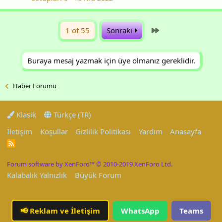
Last
1 of 55
Sonraki
Buraya mesaj yazmak için üye olmanız gereklidir.
Haber Forumu
Klasik
Türkçe (TR)
İletişim
Koşullar
Gizlilik Politikası
Yardım
Anasayfa
R
S
S
Forum software by XenForo™
© 2010-2019 XenForo Ltd.
Kalabalık Yalnızlık
Büyük Forum
📢
Reklam ve İletişim
WhatsApp
Teams