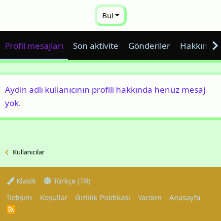
Bul
Profil mesajları
Son aktivite
Gönderiler
Hakkında
Aydin adlı kullanıcının profili hakkında henüz mesaj
yok.
Kullanıcılar
Klasik
Türkçe (TR)
İletişim
Koşullar
Gizlilik Politikası
Yardım
Anasayfa
R
S