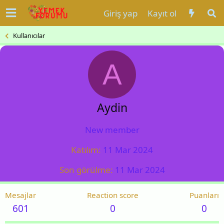
Giriş yap
Kayıt ol
Kullanıcılar
A
Aydin
New member
Katılım
11 Mar 2024
Son görülme
11 Mar 2024
Mesajlar
Reaction score
Puanları
601
0
0