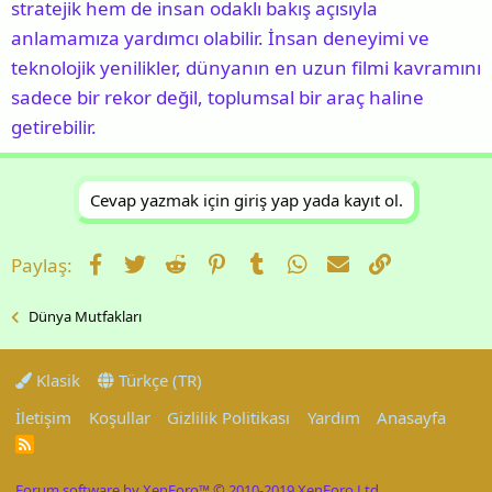
stratejik hem de insan odaklı bakış açısıyla
anlamamıza yardımcı olabilir. İnsan deneyimi ve
teknolojik yenilikler, dünyanın en uzun filmi kavramını
sadece bir rekor değil, toplumsal bir araç haline
getirebilir.
Cevap yazmak için giriş yap yada kayıt ol.
Facebook
Twitter
Reddit
Pinterest
Tumblr
WhatsApp
E-posta
Link
Paylaş:
Dünya Mutfakları
Klasik
Türkçe (TR)
İletişim
Koşullar
Gizlilik Politikası
Yardım
Anasayfa
R
S
S
Forum software by XenForo™
© 2010-2019 XenForo Ltd.