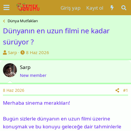
Giriş yap
Kayıt ol
Dünya Mutfakları
Dünyanın en uzun filmi ne kadar
sürüyor ?
K
B
Sarp
8 Haz 2026
o
a
n
ş
Sarp
u
l
New member
y
a
u
n
8 Haz 2026
#1
b
g
a
ı
Merhaba sinema meraklıları!
ş
ç
l
t
Bugün sizlerle dünyanın en uzun filmi üzerine
a
a
konuşmak ve bu konuyu geleceğe dair tahminlerle
t
r