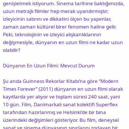
genişletmek istiyorum. Sinema tarihine baktığımızda,
a
i
uzun metrajlı filmler hep merak uyandırmıştır;
n
h
izleyicinin sabrını ve dikkatini ölçen bu yapımlar,
i
zaman zaman kültürel birer fenomen haline gelir.
Peki, teknolojinin ve izleyici alışkanlıklarının
değişmesiyle, dünyanın en uzun filmi ne kadar uzun
olabilir?
Dünyanın En Uzun Filmi: Mevcut Durum
Şu anda Guinness Rekorlar Kitabı’na göre “Modern
Times Forever” (2011) dünyanın en uzun filmi olarak
kayıtlarda yer alıyor ve toplam süresi 240 saat, yani
10 gün. Film, Danimarkalı sanat kolektifi Superflex
tarafından hazırlanmış ve Helsinki’de bir bina
üzerindeki değişimleri gösteriyor. Bu film, deneysel
sanat ve sinema dünyasının sınırlarını zorlayan bir