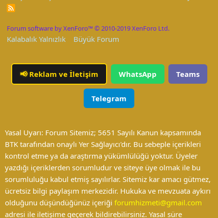
R
S
S
Forum software by XenForo™
© 2010-2019 XenForo Ltd.
Kalabalık Yalnızlık
Büyük Forum
📢
Reklam ve İletişim
WhatsApp
Teams
Telegram
Yasal Uyarı: Forum Sitemiz; 5651 Sayılı Kanun kapsamında
BTK tarafından onaylı Yer Sağlayıcı'dır. Bu sebeple içerikleri
kontrol etme ya da araştırma yükümlülüğü yoktur. Üyeler
yazdığı içeriklerden sorumludur ve siteye üye olmak ile bu
sorumluluğu kabul etmiş sayılırlar. Sitemiz kar amacı gütmez,
ücretsiz bilgi paylaşım merkezidir. Hukuka ve mevzuata aykırı
olduğunu düşündüğünüz içeriği
forumhizmeti@gmail.com
adresi ile iletişime geçerek bildirebilirsiniz. Yasal süre