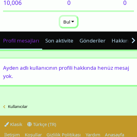
10,006
0
0
Bul
Profil mesajları
Son aktivite
Gönderiler
Hakkında
Ayden adlı kullanıcının profili hakkında henüz mesaj
yok.
Kullanıcılar
Klasik
Türkçe (TR)
İletişim
Koşullar
Gizlilik Politikası
Yardım
Anasayfa