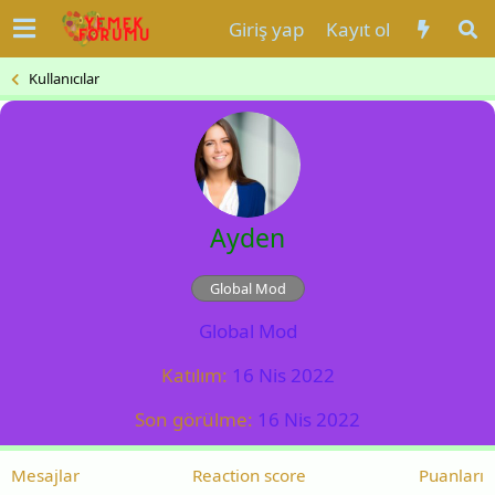
Giriş yap
Kayıt ol
Kullanıcılar
Ayden
Global Mod
Global Mod
Katılım
16 Nis 2022
Son görülme
16 Nis 2022
Mesajlar
Reaction score
Puanları