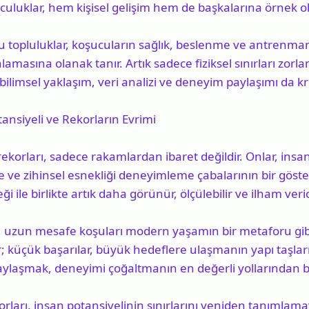
lculuklar, hem kişisel gelişim hem de başkalarına örnek ol
 topluluklar, koşucuların sağlık, beslenme ve antrenman
amasına olanak tanır. Artık sadece fiziksel sınırları zorla
ilimsel yaklaşım, veri analizi ve deneyim paylaşımı da krit
ansiyeli ve Rekorların Evrimi
korları, sadece rakamlardan ibaret değildir. Onlar, insanı
me ve zihinsel esnekliği deneyimleme çabalarının bir göster
i ile birlikte artık daha görünür, ölçülebilir ve ilham verici
a, uzun mesafe koşuları modern yaşamın bir metaforu gibi 
rir; küçük başarılar, büyük hedeflere ulaşmanın yapı taşla
aylaşmak, deneyimi çoğaltmanın en değerli yollarından bir
ları, insan potansiyelinin sınırlarını yeniden tanımlam