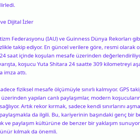
irledi.
e Dijital İzler
etizm Federasyonu (IAU) ve Guinness Dünya Rekorları gib
tizlikle takip ediyor. En güncel verilere göre, resmi olar
24 saat içinde koşulan mesafe üzerinden değerlendiriliyo
yarışta, koşucu
Yuta Shitara
24 saatte 309 kilometreyi aş
a imza attı.
sadece fiziksel mesafe ölçümüyle sınırlı kalmıyor. GPS tak
 üzerinden yapılan canlı paylaşımlar, modern koşucuları
 sağlıyor. Artık rekor kırmak, sadece kendi sınırlarını aş
paylaşmakla da ilgili. Bu, kariyerinin başındaki genç bir 
lık ve paylaşım kültürüne de benzer bir yaklaşım sunuyo
rünür kılmak da önemli.