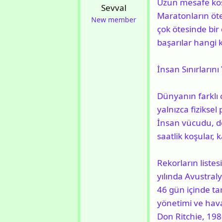
b
g
Uzun mesafe koşu
Sevval
a
ı
Maratonların öte
New member
ş
ç
çok ötesinde bir
l
t
başarılar hangi k
a
a
t
r
İnsan Sınırları
a
i
n
h
Dünyanın farklı c
i
yalnızca fiziksel
İnsan vücudu, d
saatlik koşular, 
Rekorların liste
yılında Avustral
46 gün içinde ta
yönetimi ve hava
Don Ritchie
, 198