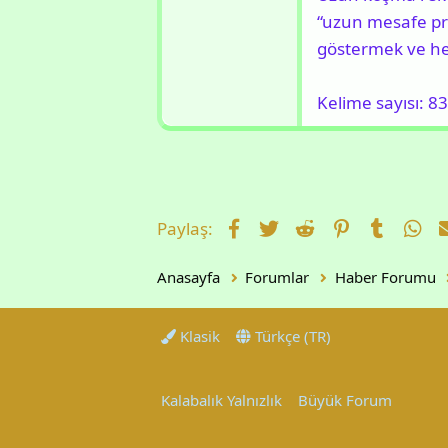
“uzun mesafe pro
göstermek ve h
Kelime sayısı: 8
Facebook
Twitter
Reddit
Pinterest
Tumblr
Wh
Paylaş:
Anasayfa
Forumlar
Haber Forumu
Klasik
Türkçe (TR)
Kalabalık Yalnızlık
Büyük Forum