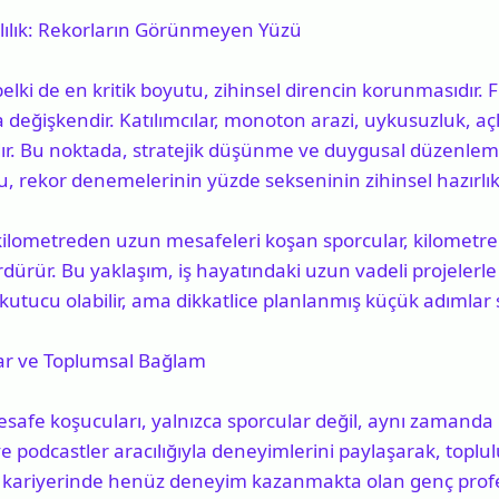
klılık: Rekorların Görünmeyen Yüzü
lki de en kritik boyutu, zihinsel direncin korunmasıdır. Fizi
ha değişkendir. Katılımcılar, monoton arazi, uykusuzluk, a
r. Bu noktada, stratejik düşünme ve duygusal düzenleme 
, rekor denemelerinin yüzde sekseninin zihinsel hazırlıkl
ilometreden uzun mesafeleri koşan sporcular, kilometre 
ürür. Bu yaklaşım, iş hayatındaki uzun vadeli projelerle 
kutucu olabilir, ama dikkatlice planlanmış küçük adımlar s
ar ve Toplumsal Bağlam
fe koşucuları, yalnızca sporcular değil, aynı zamanda hi
e podcastler aracılığıyla deneyimlerini paylaşarak, toplu
, kariyerinde henüz deneyim kazanmakta olan genç profes