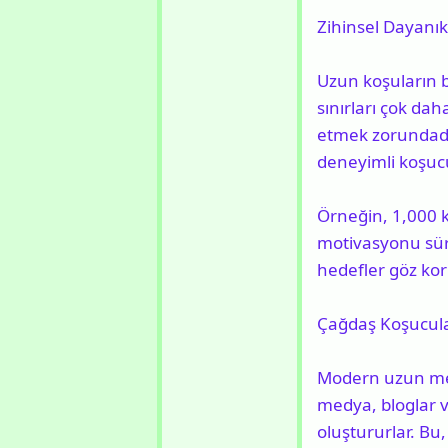
Zihinsel Dayanı
Uzun koşuların be
sınırları çok da
etmek zorundadı
deneyimli koşucu
Örneğin, 1,000 k
motivasyonu sürd
hedefler göz kor
Çağdaş Koşucul
Modern uzun mesa
medya, bloglar v
oluştururlar. Bu