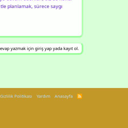
atle planlamak, sürece saygı
evap yazmak için giriş yap yada kayıt ol.
Gizlilik Politikası
Yardım
Anasayfa
R
S
S