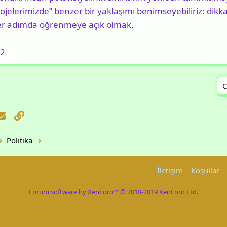
jelerimizde” benzer bir yaklaşımı benimseyebiliriz: dikk
er adımda öğrenmeye açık olmak.
32
C
atsApp
E-posta
Link
Politika
İletişim
Koşullar
Forum software by XenForo™
© 2010-2019 XenForo Ltd.