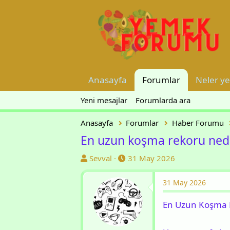
Anasayfa
Forumlar
Neler ye
Yeni mesajlar
Forumlarda ara
Anasayfa
Forumlar
Haber Forumu
En uzun koşma rekoru nedi
K
B
Sevval
31 May 2026
o
a
n
ş
31 May 2026
u
l
En Uzun Koşma Re
y
a
u
n