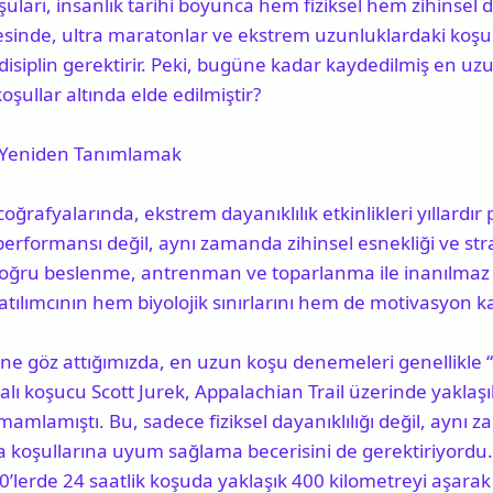
ları, insanlık tarihi boyunca hem fiziksel hem zihinsel da
sinde, ultra maratonlar ve ekstrem uzunluklardaki koşul
 disiplin gerektirir. Peki, bugüne kadar kaydedilmiş en u
oşullar altında elde edilmiştir?
nı Yeniden Tanımlamak
oğrafyalarında, ekstrem dayanıklılık etkinlikleri yıllardır 
 performansı değil, aynı zamanda zihinsel esnekliği ve str
oğru beslenme, antrenman ve toparlanma ile inanılmaz me
katılımcının hem biyolojik sınırlarını hem de motivasyon ka
sine göz attığımızda, en uzun koşu denemeleri genellikle 
yalı koşucu
Scott Jurek
, Appalachian Trail üzerinde yaklaşı
mamlamıştı. Bu, sadece fiziksel dayanıklılığı değil, aynı 
 koşullarına uyum sağlama becerisini de gerektiriyordu. 
0’lerde 24 saatlik koşuda yaklaşık 400 kilometreyi aşara