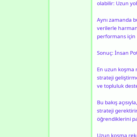
olabilir: Uzun yo
Aynı zamanda bu
verilerle harmanl
performans için b
Sonuç: İnsan Pot
En uzun koşma re
strateji geliştir
ve topluluk desteğ
Bu bakış açısıyl
strateji gerekti
öğrendiklerini p
Uzun koşma rekor