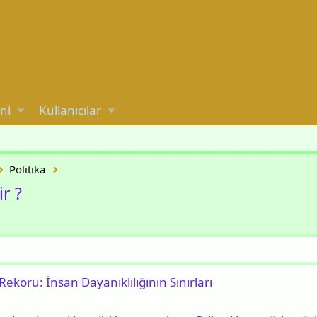
ni
Kullanıcılar
Politika
r ?
koru: İnsan Dayanıklılığının Sınırları