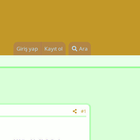
Giriş yap
Kayıt ol
Ara
#1