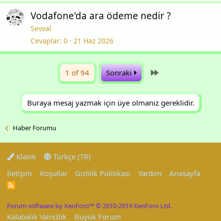
Vodafone'da ara ödeme nedir ?
Sevval
Cevaplar
0
21 Haz 2026
Last
1 of 94
Sonraki
Buraya mesaj yazmak için üye olmanız gereklidir.
Haber Forumu
Klasik
Türkçe (TR)
İletişim
Koşullar
Gizlilik Politikası
Yardım
Anasayfa
R
S
S
Forum software by XenForo™
© 2010-2019 XenForo Ltd.
Kalabalık Yalnızlık
Büyük Forum