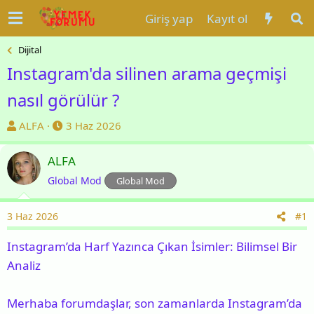
Giriş yap
Kayıt ol
Dijital
Instagram'da silinen arama geçmişi
nasıl görülür ?
K
B
ALFA
3 Haz 2026
o
a
n
ş
ALFA
u
l
Global Mod
Global Mod
y
a
u
n
3 Haz 2026
#1
b
g
a
ı
Instagram’da Harf Yazınca Çıkan İsimler: Bilimsel Bir
ş
ç
Analiz
l
t
a
a
Merhaba forumdaşlar, son zamanlarda Instagram’da
t
r