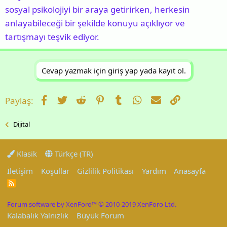
sosyal psikolojiyi bir araya getirirken, herkesin
anlayabileceği bir şekilde konuyu açıklıyor ve
tartışmayı teşvik ediyor.
Cevap yazmak için giriş yap yada kayıt ol.
Facebook
Twitter
Reddit
Pinterest
Tumblr
WhatsApp
E-posta
Link
Paylaş:
Dijital
Klasik
Türkçe (TR)
İletişim
Koşullar
Gizlilik Politikası
Yardım
Anasayfa
R
S
S
Forum software by XenForo™
© 2010-2019 XenForo Ltd.
Kalabalık Yalnızlık
Büyük Forum