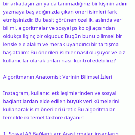
bir arkadaşınızın ya da tanımadığınız bir kişinin adını
a
i
yazmaya başladığınızda çıkan öneri isimleri fark
n
h
etmişsinizdir. Bu basit görünen özellik, aslında veri
i
bilimi, algoritmalar ve sosyal psikoloji açısından
oldukça ilginç bir olgudur. Bugün bunu bilimsel bir
lensle ele alalım ve merak uyandırıcı bir tartışma
başlatalım: Bu önerilen isimler nasıl oluşuyor ve biz
kullanıcılar olarak onları nasıl kontrol edebiliriz?
Algoritmanın Anatomisi: Verinin Bilimsel İzleri
Instagram, kullanıcı etkileşimlerinden ve sosyal
bağlantılardan elde edilen büyük veri kümelerini
kullanarak isim önerileri üretir. Bu algoritmalar
temelde iki temel faktöre dayanır:
1.
Sosyal Ağ Bağlantıları
: Araştırmalar, insanların