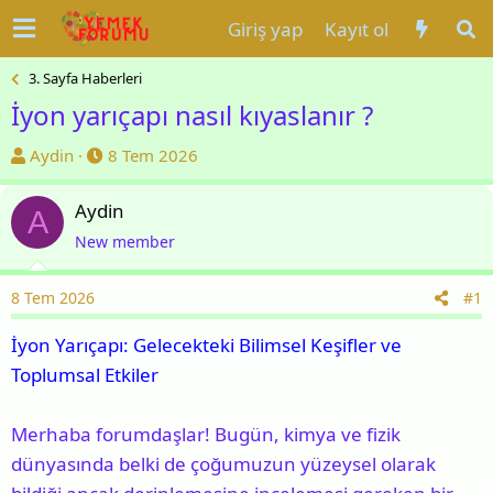
Giriş yap
Kayıt ol
3. Sayfa Haberleri
İyon yarıçapı nasıl kıyaslanır ?
K
B
Aydin
8 Tem 2026
o
a
n
ş
Aydin
A
u
l
New member
y
a
u
n
8 Tem 2026
#1
b
g
a
ı
İyon Yarıçapı: Gelecekteki Bilimsel Keşifler ve
ş
ç
Toplumsal Etkiler
l
t
a
a
Merhaba forumdaşlar! Bugün, kimya ve fizik
t
r
dünyasında belki de çoğumuzun yüzeysel olarak
a
i