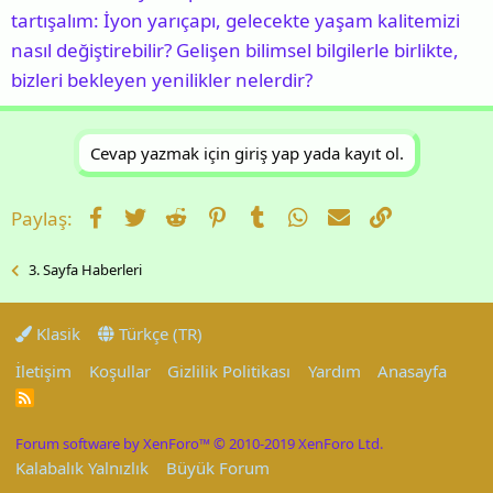
tartışalım: İyon yarıçapı, gelecekte yaşam kalitemizi
nasıl değiştirebilir? Gelişen bilimsel bilgilerle birlikte,
bizleri bekleyen yenilikler nelerdir?
Cevap yazmak için giriş yap yada kayıt ol.
Facebook
Twitter
Reddit
Pinterest
Tumblr
WhatsApp
E-posta
Link
Paylaş:
3. Sayfa Haberleri
Klasik
Türkçe (TR)
İletişim
Koşullar
Gizlilik Politikası
Yardım
Anasayfa
R
S
S
Forum software by XenForo™
© 2010-2019 XenForo Ltd.
Kalabalık Yalnızlık
Büyük Forum