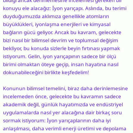
bildiği ancak derinlemesine incelemesi gereken bir
n
h
konuyu ele alacağız: İyon yarıçapı. Aslında, bu terimi
i
duyduğumuzda aklımıza genellikle atomların
büyüklükleri, iyonlaşma enerjileri ve kimyasal
bağların gücü geliyor. Ancak bu kavram, gelecekte
bizi nasıl bir bilimsel devrim ve toplumsal değişim
bekliyor, bu konuda sizlerle beyin fırtınası yapmak
istiyorum. Gelin, iyon yarıçapının sadece bir ölçü
birimi olmaktan öteye geçip, insan hayatına nasıl
dokunabileceğini birlikte keşfedelim!
Konunun bilimsel temelini, biraz daha derinlemesine
incelemeden önce, gelecekte bu kavramın sadece
akademik değil, günlük hayatımızda ve endüstriyel
uygulamalarda nasıl yer alacağına dair birkaç soru
sormak istiyorum: İyon yarıçaplarının daha iyi
anlaşılması, daha verimli enerji üretimi ve depolama