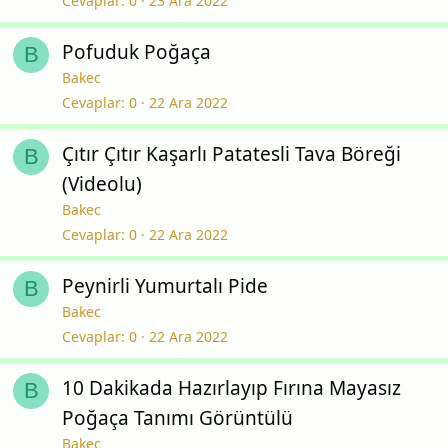
Cevaplar
0
23 Ara 2022
Pofuduk Poğaça
B
Bakec
Cevaplar
0
22 Ara 2022
Çıtır Çıtır Kaşarlı Patatesli Tava Böreği
B
(Videolu)
Bakec
Cevaplar
0
22 Ara 2022
Peynirli Yumurtalı Pide
B
Bakec
Cevaplar
0
22 Ara 2022
10 Dakikada Hazırlayıp Fırına Mayasız
B
Poğaça Tanımı Görüntülü
Bakec