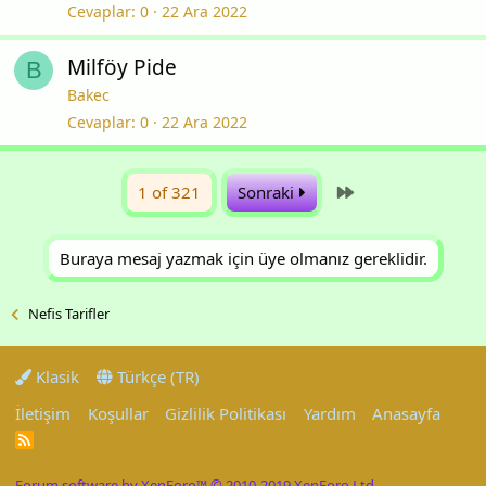
Cevaplar
0
22 Ara 2022
Milföy Pide
B
Bakec
Cevaplar
0
22 Ara 2022
Last
1 of 321
Sonraki
Buraya mesaj yazmak için üye olmanız gereklidir.
Nefis Tarifler
Klasik
Türkçe (TR)
İletişim
Koşullar
Gizlilik Politikası
Yardım
Anasayfa
R
S
S
Forum software by XenForo™
© 2010-2019 XenForo Ltd.