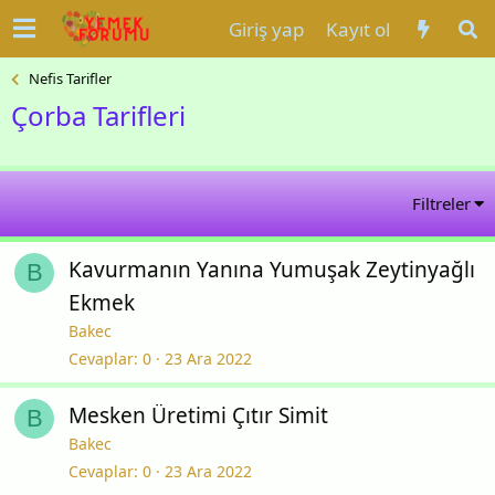
Giriş yap
Kayıt ol
Nefis Tarifler
Çorba Tarifleri
Filtreler
Kavurmanın Yanına Yumuşak Zeytinyağlı
B
Ekmek
Bakec
Cevaplar
0
23 Ara 2022
Mesken Üretimi Çıtır Simit
B
Bakec
Cevaplar
0
23 Ara 2022